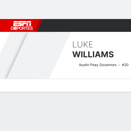
Fútbol
MLB
F. Americano
Básquetbol
WNBA
F1
Boxe
LUKE
WILLIAMS
Austin Peay Governors
#20
Perfil de Jugador
Noticias
Estadísticas
Bio
Splits
Resumen