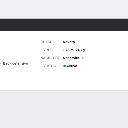
o
NCAAF
Más Deportes
CLASE
Novato
EST/PES
1.78 m, 74 kg
NACIDO EN
Naperville, IL
Back defensivo
ESTATUS
Activo
 de Juegos