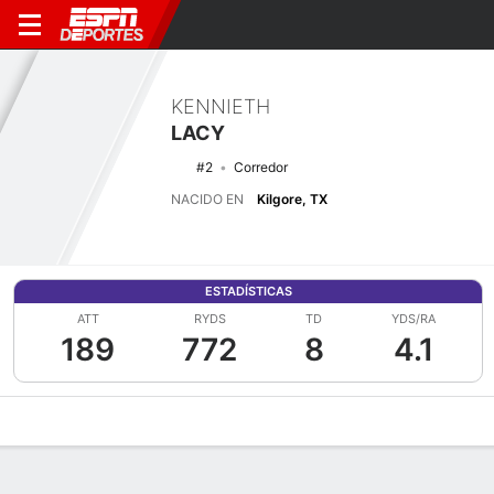
KENNIETH
LACY
#2
Corredor
NACIDO EN
Kilgore, TX
ESTADÍSTICAS
ATT
RYDS
TD
YDS/RA
189
772
8
4.1
Perfil de Jugador
Noticias
Estadísticas
Bio
Splits
Resumen