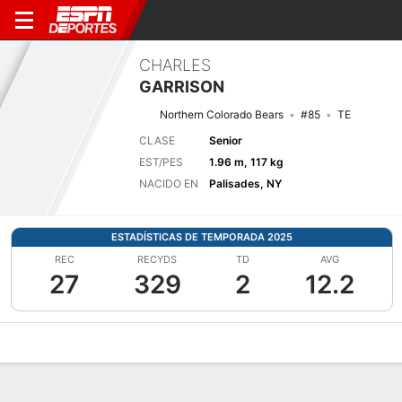
CHARLES
GARRISON
Northern Colorado Bears
#85
TE
CLASE
Senior
EST/PES
1.96 m, 117 kg
NACIDO EN
Palisades, NY
ESTADÍSTICAS DE TEMPORADA 2025
REC
RECYDS
TD
AVG
27
329
2
12.2
Perfil de Jugador
Noticias
Estadísticas
Bio
Splits
Resumen