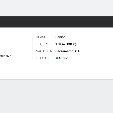
o
NCAAF
Más Deportes
CLASE
Senior
EST/PES
1.91 m, 138 kg
NACIDO EN
Sacramento, CA
efensivo
ESTATUS
Activo
 de Juegos