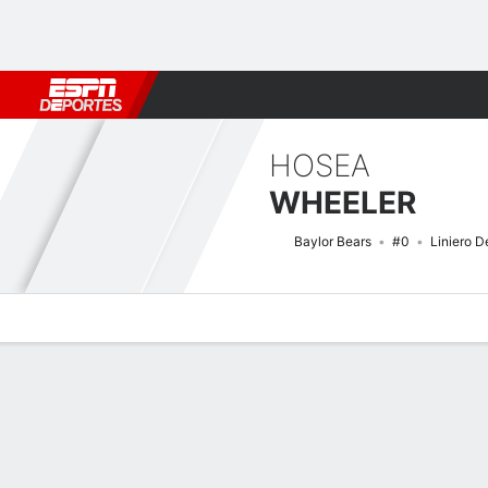
Fútbol
MLB
F. Americano
Básquetbol
WNBA
F1
Boxe
HOSEA
WHEELER
Baylor Bears
#0
Liniero D
Perfil de Jugador
Noticias
Estadísticas
Bio
Splits
Resumen