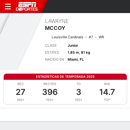
LAWAYNE
MCCOY
Louisville Cardinals
#7
WR
CLASE
Junior
EST/PES
1.85 m, 81 kg
NACIDO EN
Miami, FL
ESTADÍSTICAS DE TEMPORADA 2025
REC
RECYDS
TD
AVG
27
396
3
14.7
150+
150+
150+
112º
Perfil de Jugador
Noticias
Estadísticas
Bio
Splits
Resumen