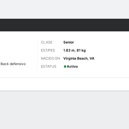
o
NCAAF
Más Deportes
CLASE
Senior
EST/PES
1.83 m, 81 kg
NACIDO EN
Virginia Beach, VA
Back defensivo
ESTATUS
Activo
 de Juegos