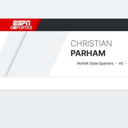
Fútbol
MLB
F. Americano
Básquetbol
WNBA
F1
Boxe
CHRISTIAN
PARHAM
Norfolk State Spartans
#2
Perfil de Jugador
Noticias
Estadísticas
Bio
Splits
Resumen