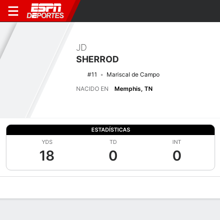
JD
SHERROD
#11
Mariscal de Campo
NACIDO EN
Memphis, TN
ESTADÍSTICAS
YDS
TD
INT
18
0
0
Perfil de Jugador
Noticias
Estadísticas
Bio
Splits
Resumen