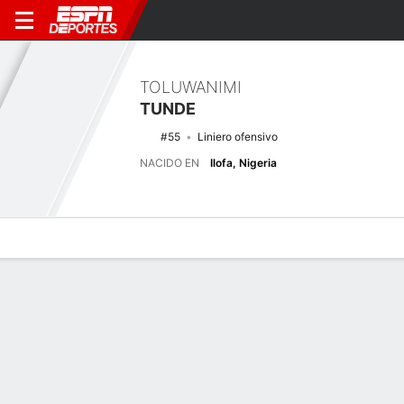
TOLUWANIMI
TUNDE
#55
Liniero ofensivo
NACIDO EN
Ilofa, Nigeria
Perfil de Jugador
Noticias
Bio
Últimas noticias
Ver Todo