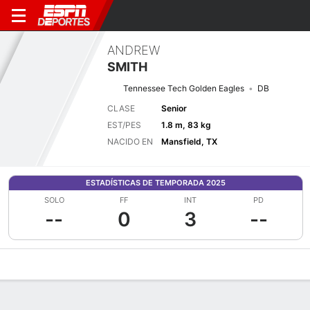
ANDREW
SMITH
Tennessee Tech Golden Eagles
DB
CLASE
Senior
EST/PES
1.8 m, 83 kg
NACIDO EN
Mansfield, TX
ESTADÍSTICAS DE TEMPORADA 2025
SOLO
FF
INT
PD
--
0
3
--
Perfil de Jugador
Noticias
Estadísticas
Bio
Splits
Resumen