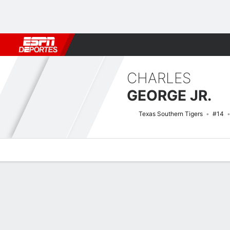
Fútbol
MLB
F. Americano
Básquetbol
WNBA
F1
Boxe
CHARLES
GEORGE JR.
Texas Southern Tigers
#14
Perfil de Jugador
Noticias
Estadísticas
Bio
Splits
Resumen