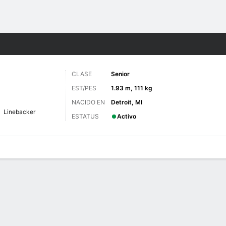
o
NCAAF
Más Deportes
CLASE
Senior
EST/PES
1.93 m, 111 kg
NACIDO EN
Detroit, MI
Linebacker
ESTATUS
Activo
 de Juegos