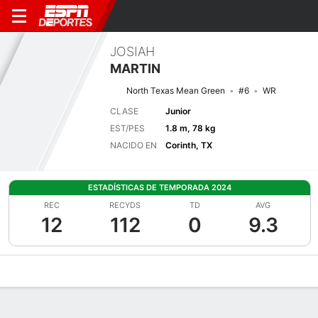
JOSIAH
MARTIN
North Texas Mean Green
#6
WR
CLASE
Junior
EST/PES
1.8 m, 78 kg
NACIDO EN
Corinth, TX
ESTADÍSTICAS DE TEMPORADA 2024
REC
RECYDS
TD
AVG
12
112
0
9.3
Perfil de Jugador
Noticias
Estadísticas
Bio
Splits
Resumen