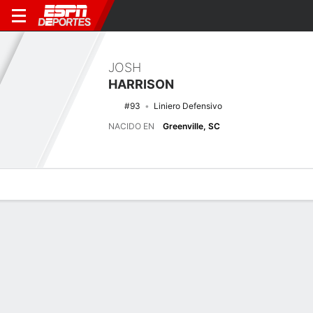
JOSH
HARRISON
#93
Liniero Defensivo
NACIDO EN
Greenville, SC
Perfil de Jugador
Noticias
Estadísticas
Bio
Splits
Resumen
Últimas noticias
Ver Todo