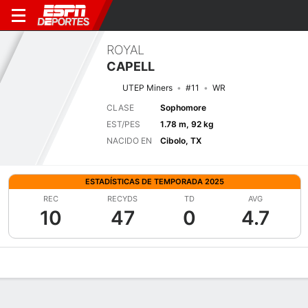
ROYAL
CAPELL
UTEP Miners
#11
WR
CLASE
Sophomore
EST/PES
1.78 m, 92 kg
NACIDO EN
Cibolo, TX
ESTADÍSTICAS DE TEMPORADA 2025
REC
RECYDS
TD
AVG
10
47
0
4.7
Perfil de Jugador
Noticias
Estadísticas
Bio
Splits
Resumen