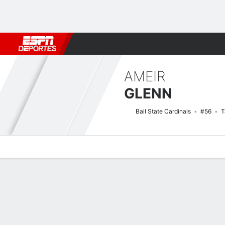
Fútbol
MLB
F. Americano
Básquetbol
WNBA
F1
Boxe
AMEIR
GLENN
Ball State Cardinals
#56
T
Perfil de Jugador
Noticias
Estadísticas
Bio
Splits
Resumen