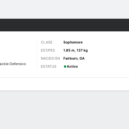
o
NCAAF
Más Deportes
CLASE
Sophomore
EST/PES
1.85 m, 137 kg
NACIDO EN
Fairburn, GA
ackle Defensivo
ESTATUS
Activo
 de Juegos