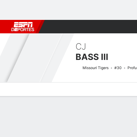
Fútbol
MLB
F. Americano
Básquetbol
WNBA
F1
Boxe
CJ
BASS III
Missouri Tigers
#30
Prof
Perfil de Jugador
Noticias
Estadísticas
Bio
Splits
Resumen