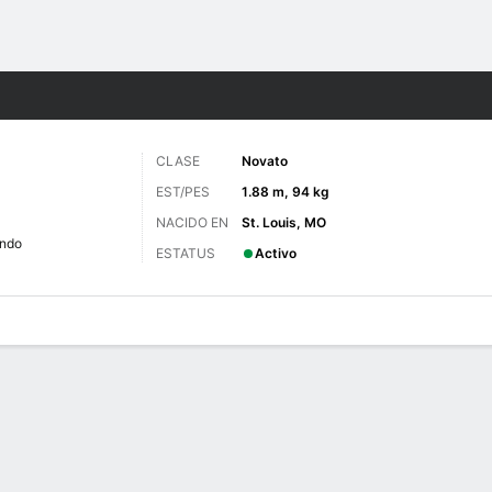
o
NCAAF
Más Deportes
CLASE
Novato
EST/PES
1.88 m, 94 kg
NACIDO EN
St. Louis, MO
undo
ESTATUS
Activo
 de Juegos