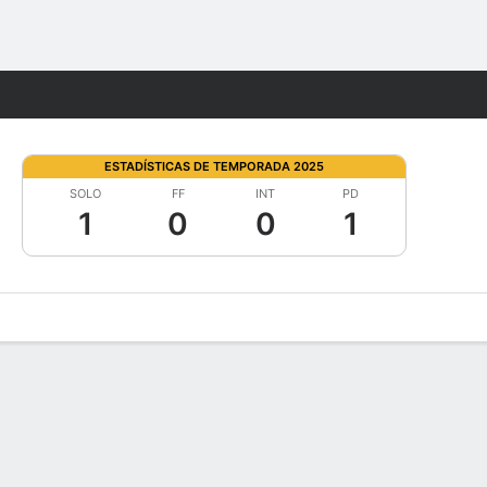
Watch
Juegos
ESTADÍSTICAS DE TEMPORADA 2025
SOLO
FF
INT
PD
1
0
0
1