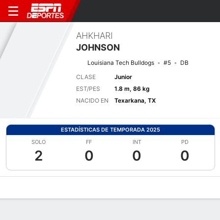
AHKHARI
JOHNSON
Louisiana Tech Bulldogs
#5
DB
CLASE
Junior
EST/PES
1.8 m, 86 kg
NACIDO EN
Texarkana, TX
ESTADÍSTICAS DE TEMPORADA 2025
SOLO
FF
INT
PD
2
0
0
0
Perfil de Jugador
Noticias
Estadísticas
Bio
Splits
Resumen