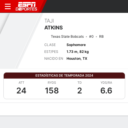
TAJI
ATKINS
Texas State Bobcats
#0
RB
CLASE
Sophomore
EST/PES
1.73 m, 82 kg
NACIDO EN
Houston, TX
ESTADÍSTICAS DE TEMPORADA 2024
ATT
RYDS
TD
YDS/RA
24
158
2
6.6
Perfil de Jugador
Noticias
Estadísticas
Bio
Splits
Resumen