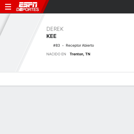
DEREK
KEE
#83
Receptor Abierto
NACIDO EN
Trenton, TN
Perfil de Jugador
Noticias
Estadísticas
Bio
Splits
Resumen
Últimas noticias
Ver Todo