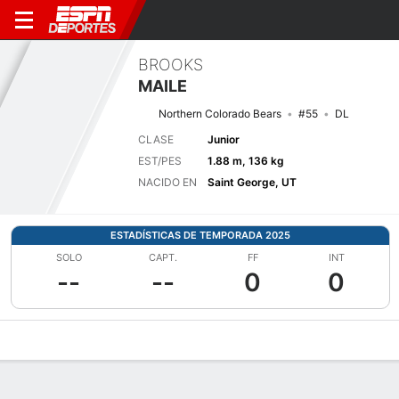
BROOKS
MAILE
Northern Colorado Bears
#55
DL
CLASE
Junior
EST/PES
1.88 m, 136 kg
NACIDO EN
Saint George, UT
ESTADÍSTICAS DE TEMPORADA 2025
SOLO
CAPT.
FF
INT
--
--
0
0
Perfil de Jugador
Noticias
Estadísticas
Bio
Splits
Resumen