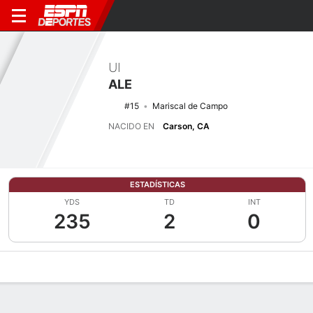
UI
ALE
#15
Mariscal de Campo
NACIDO EN
Carson, CA
ESTADÍSTICAS
YDS
TD
INT
235
2
0
Perfil de Jugador
Noticias
Estadísticas
Bio
Splits
Resumen