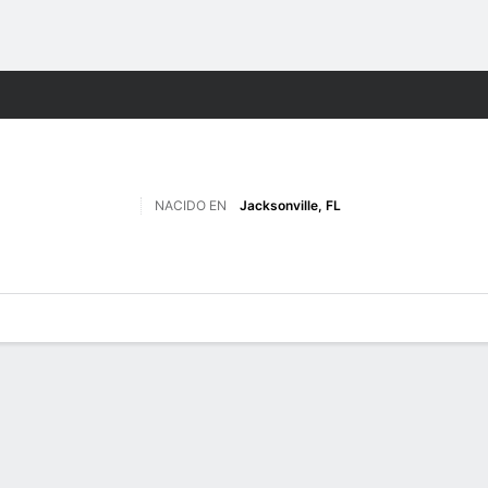
o
NCAAF
Más Deportes
NACIDO EN
Jacksonville, FL
 de Juegos