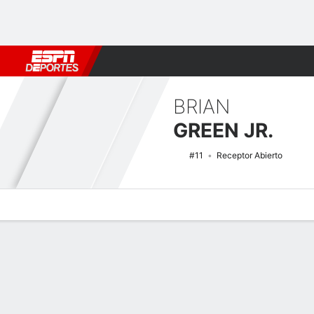
Fútbol
MLB
F. Americano
Básquetbol
WNBA
F1
Boxe
BRIAN
GREEN JR.
#11
Receptor Abierto
Perfil de Jugador
Noticias
Estadísticas
Bio
Splits
Resumen