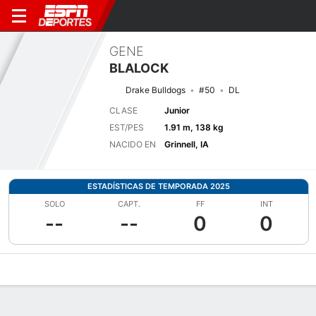
GENE
BLALOCK
Drake Bulldogs
#50
DL
CLASE
Junior
EST/PES
1.91 m, 138 kg
NACIDO EN
Grinnell, IA
ESTADÍSTICAS DE TEMPORADA 2025
SOLO
CAPT.
FF
INT
--
--
0
0
Perfil de Jugador
Noticias
Estadísticas
Bio
Splits
Resumen