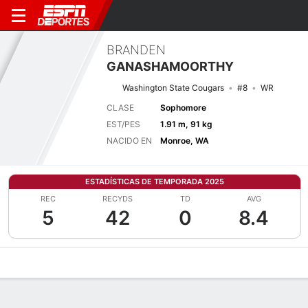
BRANDEN
GANASHAMOORTHY
Washington State Cougars
#8
WR
CLASE
Sophomore
EST/PES
1.91 m, 91 kg
NACIDO EN
Monroe, WA
ESTADÍSTICAS DE TEMPORADA 2025
REC
RECYDS
TD
AVG
5
42
0
8.4
Perfil de Jugador
Noticias
Estadísticas
Bio
Splits
Resumen