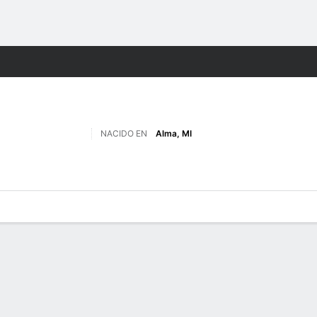
o
NCAAF
Más Deportes
NACIDO EN
Alma, MI
 de Juegos