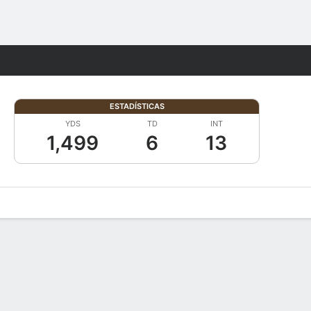
Watch
Juegos
ESTADÍSTICAS
YDS
TD
INT
1,499
6
13