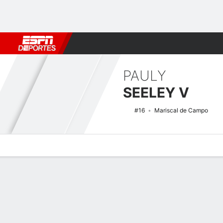
Fútbol
MLB
F. Americano
Básquetbol
WNBA
F1
Boxe
PAULY
SEELEY V
#16
Mariscal de Campo
Perfil de Jugador
Noticias
Estadísticas
Bio
Splits
Resumen