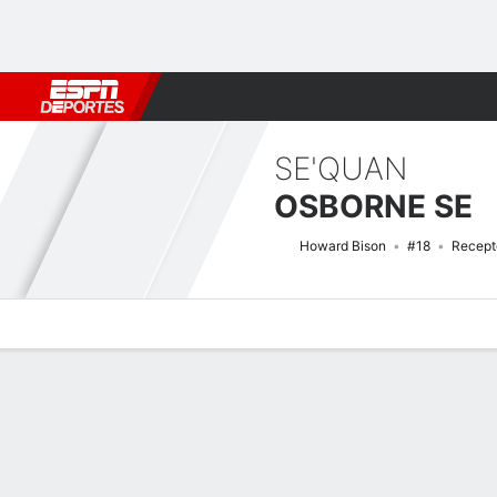
Fútbol
MLB
F. Americano
Básquetbol
WNBA
F1
Boxe
SE'QUAN
OSBORNE SE
Howard Bison
#18
Recept
Perfil de Jugador
Noticias
Estadísticas
Bio
Splits
Resumen