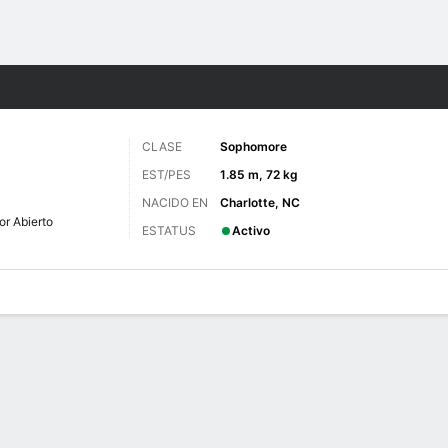
o
NCAAF
Más Deportes
CLASE
Sophomore
EST/PES
1.85 m, 72 kg
NACIDO EN
Charlotte, NC
or Abierto
ESTATUS
Activo
 de Juegos