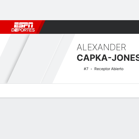
Fútbol
MLB
F. Americano
Básquetbol
WNBA
F1
Boxe
ALEXANDER
CAPKA-JONE
#7
Receptor Abierto
Perfil de Jugador
Noticias
Estadísticas
Bio
Splits
Resumen