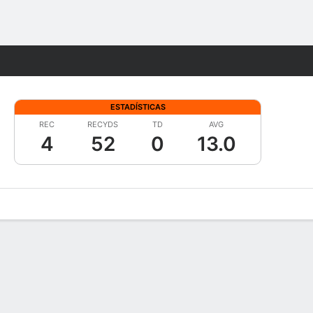
Watch
Juegos
ESTADÍSTICAS
REC
RECYDS
TD
AVG
4
52
0
13.0