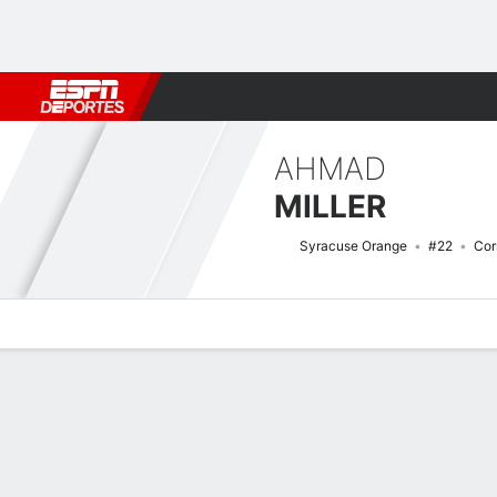
Fútbol
MLB
F. Americano
Básquetbol
WNBA
F1
Boxe
AHMAD
MILLER
Syracuse Orange
#22
Cor
Perfil de Jugador
Noticias
Estadísticas
Bio
Splits
Resumen