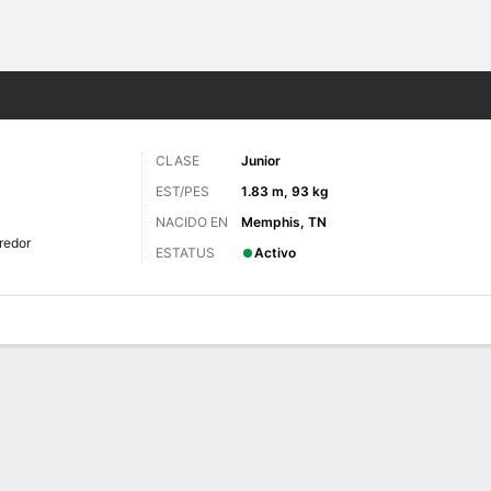
o
NCAAF
Más Deportes
CLASE
Junior
EST/PES
1.83 m, 93 kg
NACIDO EN
Memphis, TN
redor
ESTATUS
Activo
 de Juegos