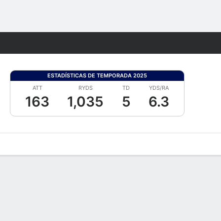
Watch
Juegos
ESTADÍSTICAS DE TEMPORADA 2025
ATT
RYDS
TD
YDS/RA
163
1,035
5
6.3