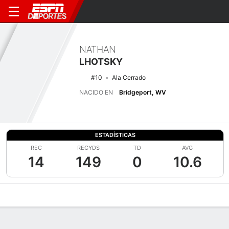
NATHAN
LHOTSKY
#10
Ala Cerrado
NACIDO EN
Bridgeport, WV
ESTADÍSTICAS
REC
RECYDS
TD
AVG
14
149
0
10.6
Perfil de Jugador
Noticias
Estadísticas
Bio
Splits
Resumen