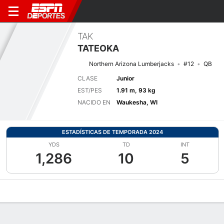
TAK
TATEOKA
Northern Arizona Lumberjacks
#12
QB
CLASE
Junior
EST/PES
1.91 m, 93 kg
NACIDO EN
Waukesha, WI
ESTADÍSTICAS DE TEMPORADA 2024
YDS
TD
INT
1,286
10
5
Perfil de Jugador
Noticias
Estadísticas
Bio
Splits
Resumen