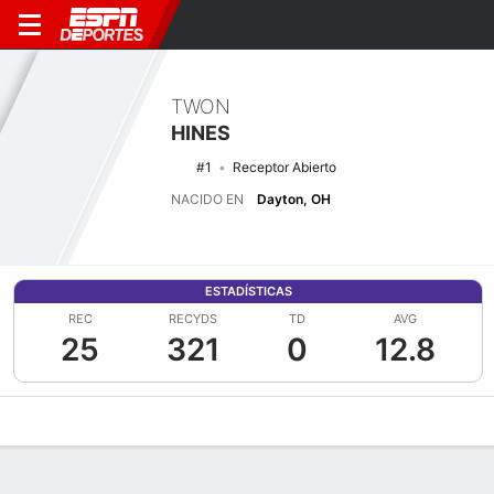
TWON
HINES
#1
Receptor Abierto
NACIDO EN
Dayton, OH
ESTADÍSTICAS
REC
RECYDS
TD
AVG
25
321
0
12.8
Perfil de Jugador
Noticias
Estadísticas
Bio
Splits
Resumen