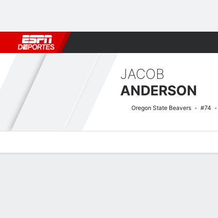
Fútbol
MLB
F. Americano
Básquetbol
WNBA
F1
Boxe
JACOB
ANDERSON
Oregon State Beavers
#74
Perfil de Jugador
Noticias
Bio