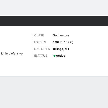
o
NCAAF
Más Deportes
CLASE
Sophomore
EST/PES
1.96 m, 132 kg
NACIDO EN
Billings, MT
Liniero ofensivo
ESTATUS
Activo