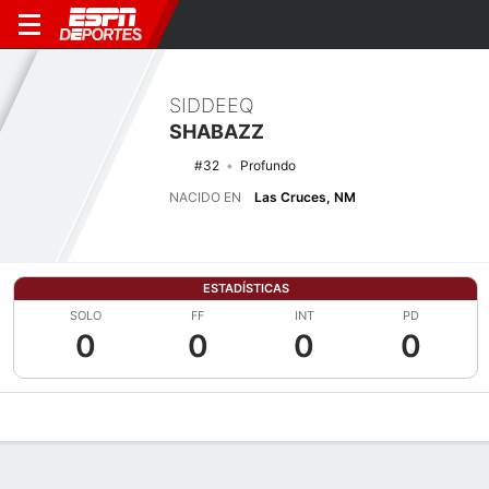
SIDDEEQ
SHABAZZ
#32
Profundo
NACIDO EN
Las Cruces, NM
ESTADÍSTICAS
SOLO
FF
INT
PD
0
0
0
0
Perfil de Jugador
Noticias
Estadísticas
Bio
Splits
Resumen