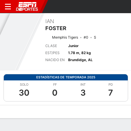
IAN
FOSTER
Memphis Tigers
#0
S
CLASE
Junior
EST/PES
1.78 m, 82 kg
NACIDO EN
Brundidge, AL
ESTADÍSTICAS DE TEMPORADA 2025
SOLO
FF
INT
PD
30
0
3
7
Perfil de Jugador
Noticias
Estadísticas
Bio
Splits
Resumen