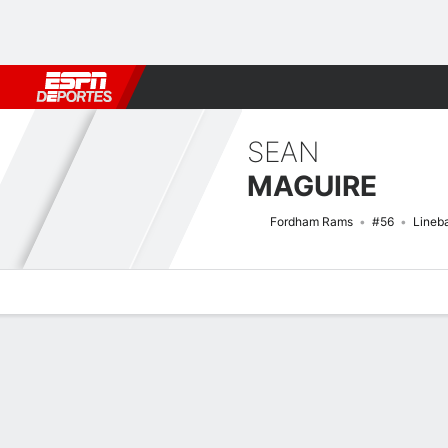
Fútbol
MLB
F. Americano
Básquetbol
WNBA
F1
Boxe
SEAN
MAGUIRE
Fordham Rams
#56
Lineb
Perfil de Jugador
Noticias
Estadísticas
Bio
Splits
Resumen