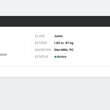
o
NCAAF
Más Deportes
CLASE
Junior
EST/PES
1.85 m, 97 kg
NACIDO EN
Glen Mills, PC
acker
ESTATUS
Activo
 de Juegos