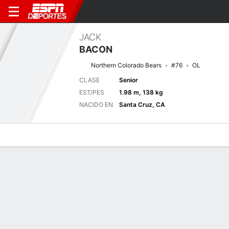
JACK
BACON
Northern Colorado Bears
#76
OL
CLASE
Senior
EST/PES
1.98 m, 138 kg
NACIDO EN
Santa Cruz, CA
Perfil de Jugador
Noticias
Bio
Próximo juego
SDAK
UNCO
5/9
0-0
0-0