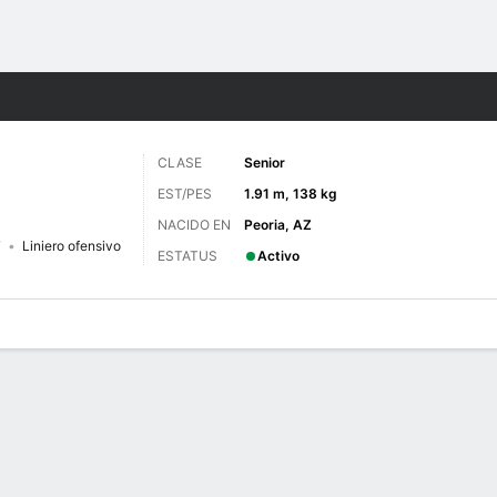
o
NCAAF
Más Deportes
CLASE
Senior
EST/PES
1.91 m, 138 kg
NACIDO EN
Peoria, AZ
7
Liniero ofensivo
ESTATUS
Activo