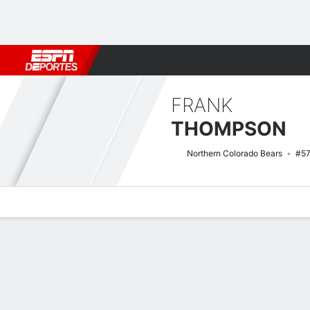
Fútbol
MLB
F. Americano
Básquetbol
WNBA
F1
Boxe
FRANK
THOMPSON
Northern Colorado Bears
#5
Perfil de Jugador
Noticias
Bio