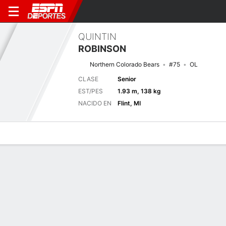
QUINTIN
ROBINSON
Northern Colorado Bears
#75
OL
CLASE
Senior
EST/PES
1.93 m, 138 kg
NACIDO EN
Flint, MI
Perfil de Jugador
Noticias
Bio
Próximo juego
SDAK
UNCO
5/9
0-0
0-0