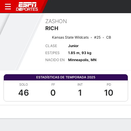
ZASHON
RICH
Kansas State Wildcats
#25
CB
CLASE
Junior
EST/PES
1.85 m, 93 kg
NACIDO EN
Minneapolis, MN
ESTADÍSTICAS DE TEMPORADA 2025
SOLO
FF
INT
PD
46
0
1
10
Perfil de Jugador
Noticias
Estadísticas
Bio
Splits
Resumen