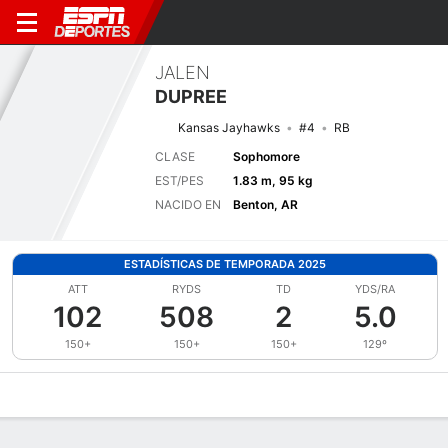
JALEN
DUPREE
Kansas Jayhawks
#4
RB
CLASE
Sophomore
EST/PES
1.83 m, 95 kg
NACIDO EN
Benton, AR
ESTADÍSTICAS DE TEMPORADA 2025
ATT
RYDS
TD
YDS/RA
102
508
2
5.0
150+
150+
150+
129º
Perfil de Jugador
Noticias
Estadísticas
Bio
Splits
Resumen