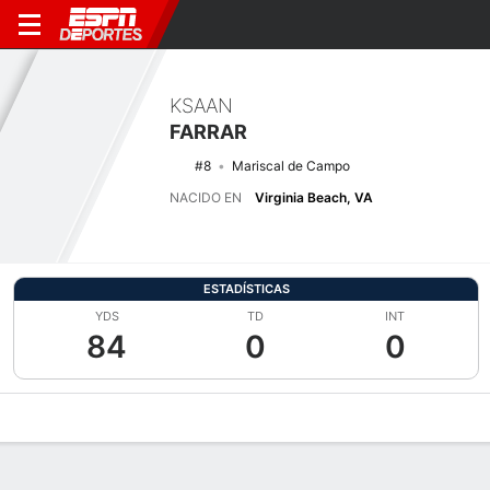
KSAAN
FARRAR
#8
Mariscal de Campo
NACIDO EN
Virginia Beach, VA
ESTADÍSTICAS
YDS
TD
INT
84
0
0
Perfil de Jugador
Noticias
Estadísticas
Bio
Splits
Resumen