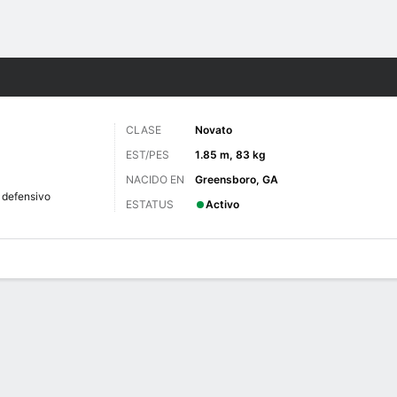
o
NCAAF
Más Deportes
CLASE
Novato
EST/PES
1.85 m, 83 kg
NACIDO EN
Greensboro, GA
 defensivo
ESTATUS
Activo
 de Juegos