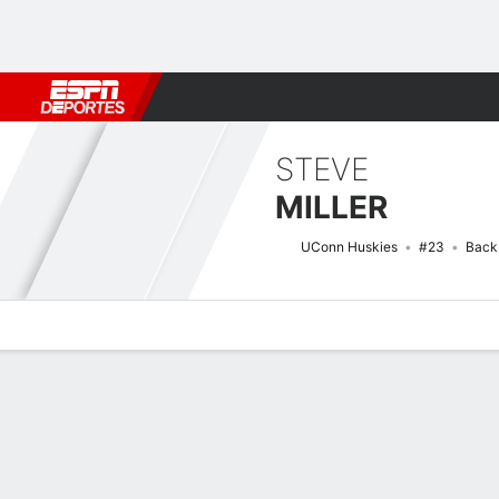
Fútbol
MLB
F. Americano
Básquetbol
WNBA
F1
Boxe
STEVE
MILLER
UConn Huskies
#23
Back
Perfil de Jugador
Noticias
Estadísticas
Bio
Splits
Resumen