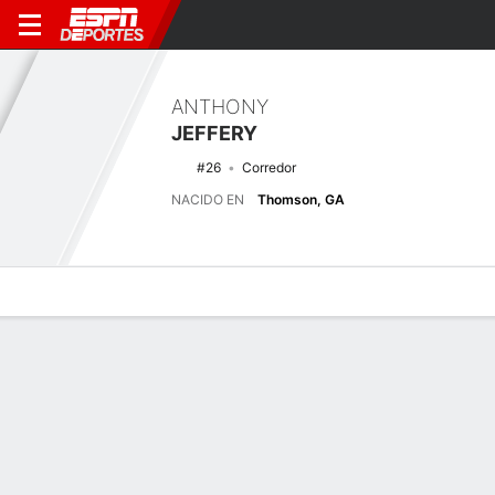
ANTHONY
JEFFERY
#26
Corredor
NACIDO EN
Thomson, GA
Perfil de Jugador
Noticias
Estadísticas
Bio
Splits
Resumen
Últimas noticias
Ver Todo