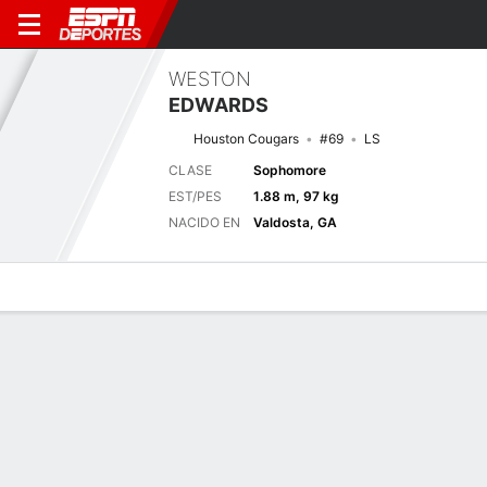
WESTON
EDWARDS
Houston Cougars
#69
LS
CLASE
Sophomore
EST/PES
1.88 m, 97 kg
NACIDO EN
Valdosta, GA
Perfil de Jugador
Noticias
Bio
Próximo juego
ORST
HOU
5/9
0-0
0-0