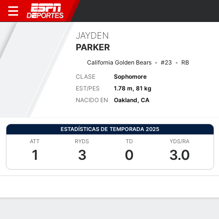
JAYDEN
PARKER
California Golden Bears
#23
RB
CLASE
Sophomore
EST/PES
1.78 m, 81 kg
NACIDO EN
Oakland, CA
ESTADÍSTICAS DE TEMPORADA 2025
ATT
RYDS
TD
YDS/RA
1
3
0
3.0
Perfil de Jugador
Noticias
Estadísticas
Bio
Splits
Resumen