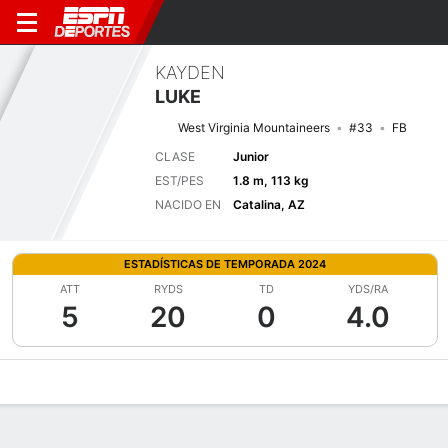
KAYDEN
LUKE
West Virginia Mountaineers
#33
FB
CLASE
Junior
EST/PES
1.8 m, 113 kg
NACIDO EN
Catalina, AZ
ESTADÍSTICAS DE TEMPORADA 2024
ATT
RYDS
TD
YDS/RA
5
20
0
4.0
Perfil de Jugador
Noticias
Estadísticas
Bio
Splits
Resumen