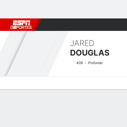
Fútbol
MLB
F. Americano
Básquetbol
WNBA
F1
Boxe
JARED
DOUGLAS
#26
Profundo
Perfil de Jugador
Noticias
Estadísticas
Bio
Splits
Resumen