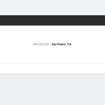
o
NCAAF
Más Deportes
NACIDO EN
San Pedro, CA
 de Juegos