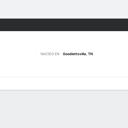
o
NCAAF
Más Deportes
NACIDO EN
Goodlettsville, TN
 de Juegos