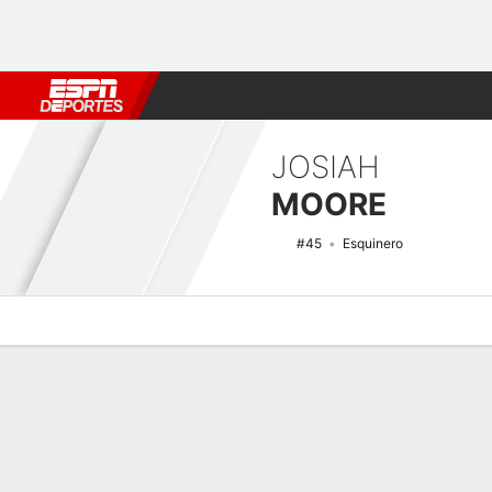
Fútbol
MLB
F. Americano
Básquetbol
WNBA
F1
Boxe
JOSIAH
MOORE
#45
Esquinero
Perfil de Jugador
Noticias
Estadísticas
Bio
Splits
Resumen