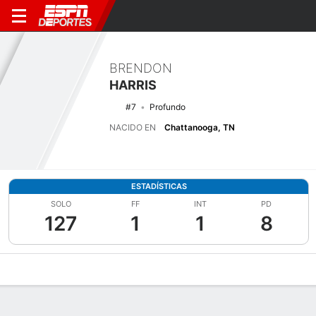
BRENDON
HARRIS
#7
Profundo
NACIDO EN
Chattanooga, TN
ESTADÍSTICAS
SOLO
FF
INT
PD
127
1
1
8
Perfil de Jugador
Noticias
Estadísticas
Bio
Splits
Resumen