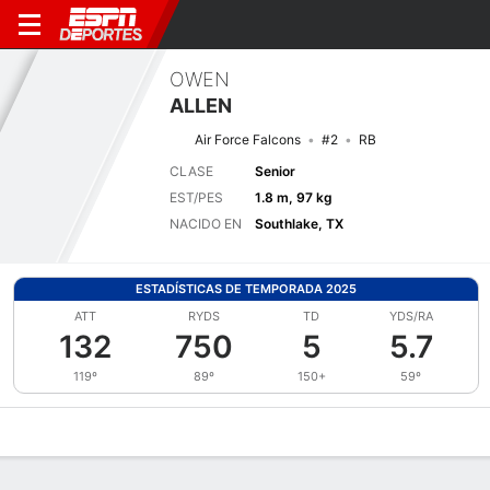
OWEN
ALLEN
Air Force Falcons
#2
RB
CLASE
Senior
EST/PES
1.8 m, 97 kg
NACIDO EN
Southlake, TX
ESTADÍSTICAS DE TEMPORADA 2025
ATT
RYDS
TD
YDS/RA
132
750
5
5.7
119º
89º
150+
59º
Perfil de Jugador
Noticias
Estadísticas
Bio
Splits
Resumen