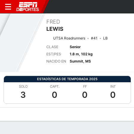
FRED
LEWIS
UTSA Roadrunners
#41
LB
CLASE
Senior
EST/PES
1.8 m, 102 kg
NACIDO EN
Summit, MS
ESTADÍSTICAS DE TEMPORADA 2025
SOLO
CAPT.
FF
INT
3
0
0
0
Perfil de Jugador
Noticias
Estadísticas
Bio
Splits
Resumen